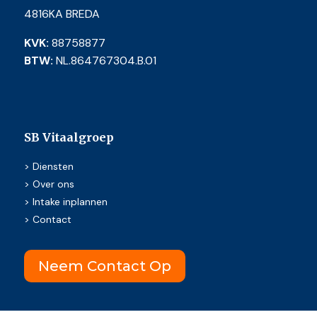
4816KA BREDA
KVK:
88758877
BTW:
NL.864767304.B.01
SB Vitaalgroep
>
Diensten
>
Over ons
>
Intake inplannen
>
Contact
Neem Contact Op