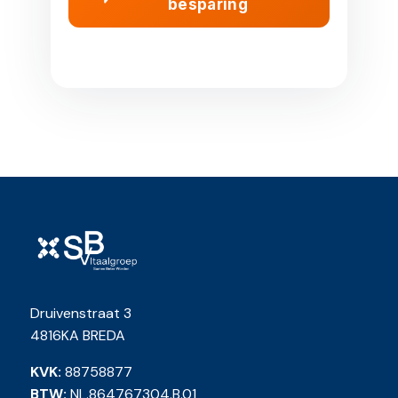
besparing
Druivenstraat 3
4816KA BREDA
KVK:
88758877
BTW:
NL.864767304.B.01